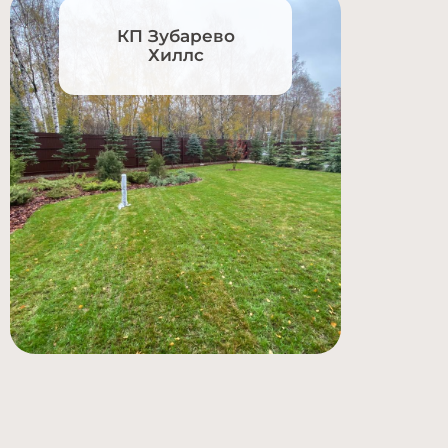
КП Зубарево
Хиллс