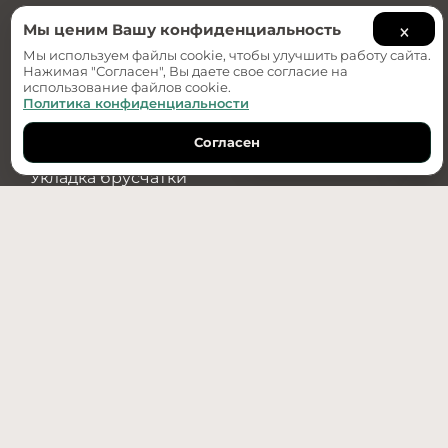
О компании
×
Мы ценим Вашу конфиденциальность
Примеры работ
Мы используем файлы cookie, чтобы улучшить работу сайта.
Нажимая "Согласен", Вы даете свое согласие на
использование файлов cookie.
Услуги
Политика конфиденциальности
Ландшафтный дизайн
Согласен
Дизайн-проект
Обратный звонок
Укладка брусчатки
Озеленение
Водоотведение
Установка бордюров
+7(950)487-89-70
г. Тюмень, ул. Республики 256 к. 2 стр. 3
info@re-stroy.com