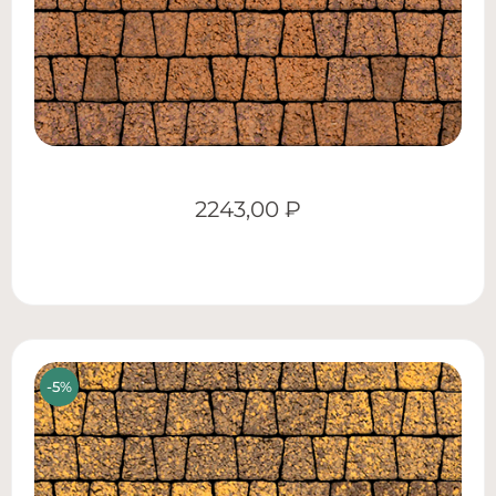
2243,00
₽