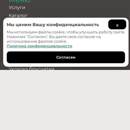
Услуги
Каталог
×
О компании
Мы ценим Вашу конфиденциальность
Примеры работ
Мы используем файлы cookie, чтобы улучшить работу сайта.
Нажимая "Согласен", Вы даете свое согласие на
использование файлов cookie.
Услуги
Политика конфиденциальности
Ландшафтный дизайн
Согласен
Обратный звонок
Дизайн-проект
Укладка брусчатки
Озеленение
Водоотведение
Установка бордюров
+7(950)487-89-70
г. Тюмень, ул. Республики 256 к. 2 стр. 3
info@re-stroy.com