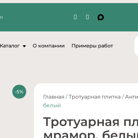
om
Каталог
О компании
Примеры работ
Главная
/
Тротуарная плитка
/
Ант
белый
Тротуарная пл
мрамор, белы