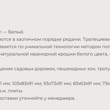
т — Белый.
аются в хаотичном порядке рядами. Трапециев
ивается по уникальной технологии методом пол
 натуральной мраморной крошки белого цвета,
ния садовых дорожек, пешеходных зон, тротуа
 мм; 103х83х91 мм; 93х73х91 мм; 83х63х91 мм; 73х
.м. плиты.
доставки уточняйте у менеджера.