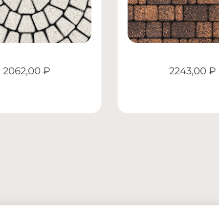
2062,00
₽
2243,00
₽