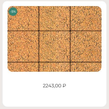
2243,00
₽