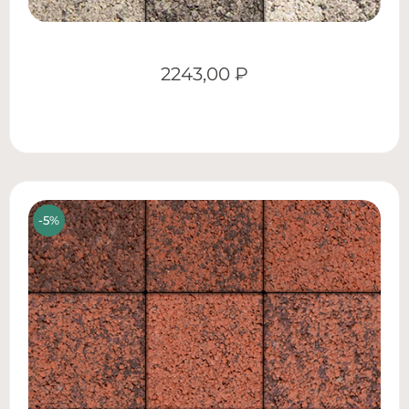
2243,00
₽