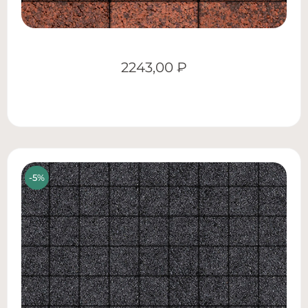
2243,00
₽