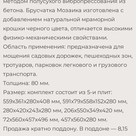
методом полусухого вибропрессования из
бетона. Брусчатка Мозаика изготовлена с
добавлением натуральной мраморной
крошки черного цвета, отличается высокими
физико-механическими свойствами.
Область применения: предназначена для
мощения садовых дорожек, пешеходных зон,
тротуаров, парковок легкового и грузового
транспорта.
Толщина: 80 мм.
Размер: комплект состоит из 5-и плит:
559х361х280х408 мм, 591х79х558х152х280 мм,
280х420х243х280 мм, 206х550х349х420 мм,
72х560х457х496 мм, 457х560х280 мм.
Продажа кратно поддону. В поддоне — 8,15