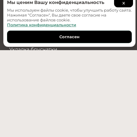
×
О компании
Мы ценим Вашу конфиденциальность
Примеры работ
Мы используем файлы cookie, чтобы улучшить работу сайта.
Нажимая "Согласен", Вы даете свое согласие на
использование файлов cookie.
Услуги
Политика конфиденциальности
Ландшафтный дизайн
Согласен
Обратный звонок
Дизайн-проект
Укладка брусчатки
Озеленение
Водоотведение
Установка бордюров
+7(950)487-89-70
г. Тюмень, ул. Республики 256 к. 2 стр. 3
info@re-stroy.com
Все права защищены. © 2026. РЕ:строй