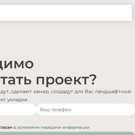
димо
тать проект?
ут, сделают замер, создадут для Вас ландшафтный
т укладки .
гласен с
условиями передачи информации