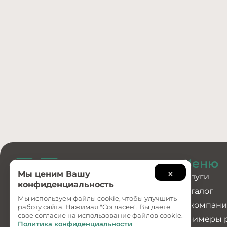
Меню
×
Мы ценим Вашу
Услуги
конфиденциальность
Каталог
Мы используем файлы cookie, чтобы улучшить
О компан
Создание и
работу сайта. Нажимая "Согласен", Вы даете
продвижение сайтов
свое согласие на использование файлов cookie.
Примеры 
Политика конфиденциальности