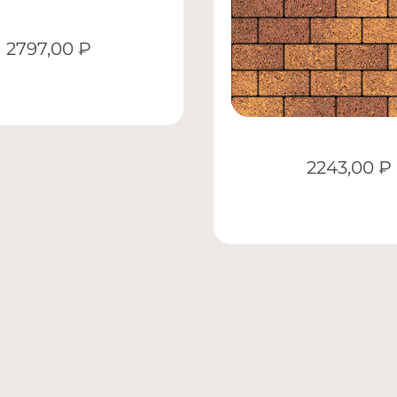
2797,00
₽
2243,00
₽