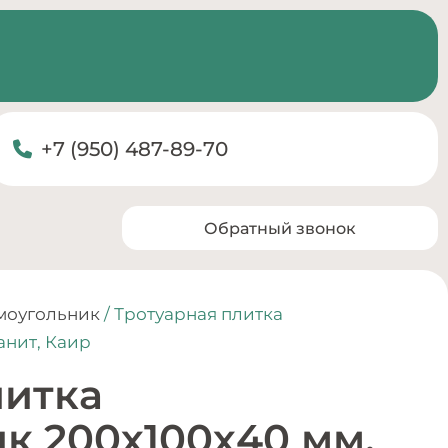
+7 (950) 487-89-70
Обратный звонок
моугольник
/ Тротуарная плитка
анит, Каир
литка
к 200х100х40 мм,