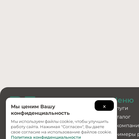
Меню
×
Мы ценим Вашу
Услуги
конфиденциальность
Каталог
Мы используем файлы cookie, чтобы улучшить
О компан
Создание и
работу сайта. Нажимая "Согласен", Вы даете
продвижение сайтов
свое согласие на использование файлов cookie.
Примеры 
Политика конфиденциальности