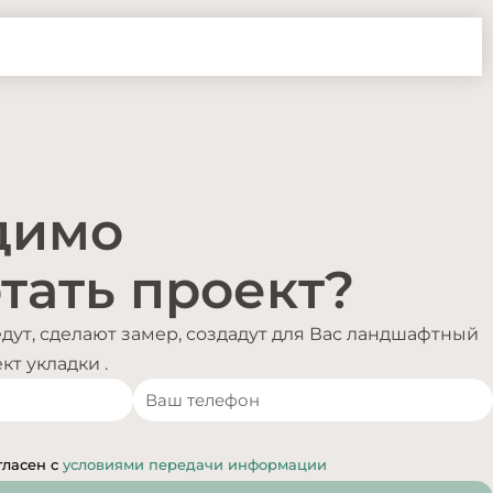
димо
тать проект?
ут, сделают замер, создадут для Вас ландшафтный
т укладки .
гласен с
условиями передачи информации