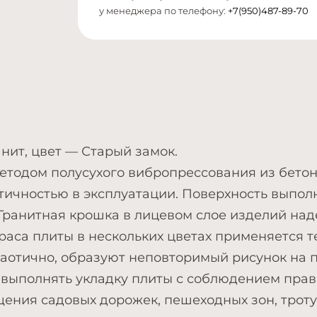
у менеджера по телефону:
+7(950)487-89-70
анит, цвет — Старый замок.
етодом полусухого вибропрессования из бетон
тичностью в эксплуатации. Поверхность выпол
Гранитная крошка в лицевом слое изделий над
раса плиты в нескольких цветах применяется т
 хаотично, образуют неповторимый рисунок на 
выполнять укладку плиты с соблюдением прави
ения садовых дорожек, пешеходных зон, троту