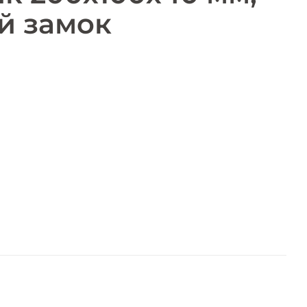
й замок
я