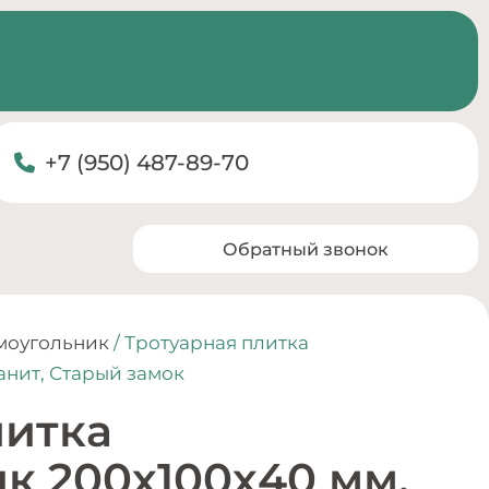
+7 (950) 487-89-70
Обратный звонок
моугольник
/ Тротуарная плитка
анит, Старый замок
литка
к 200х100х40 мм,