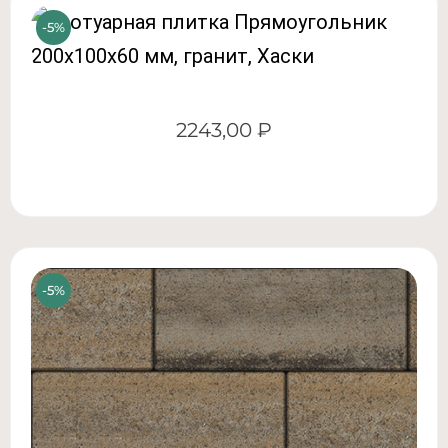
2243,00
₽