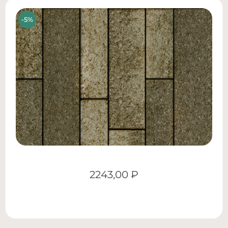
2243,00
₽