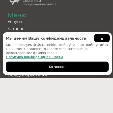
Создание и
продвижение сайтов
Меню
Услуги
Каталог
О компании
×
Мы ценим Вашу конфиденциальность
Примеры работ
Мы используем файлы cookie, чтобы улучшить работу сайта.
Нажимая "Согласен", Вы даете свое согласие на
Услуги
использование файлов cookie.
Политика конфиденциальности
Ландшафтный дизайн
Согласен
Дизайн-проект
Обратный звонок
Укладка брусчатки
Озеленение
Водоотведение
Установка бордюров
+7(950)487-89-70