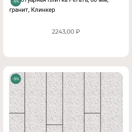
2243,00
₽