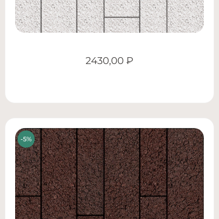
2430,00
₽