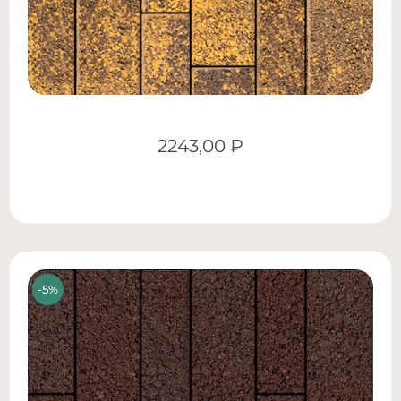
2243,00
₽