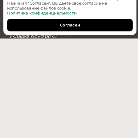
Нажимая "Согласен", Вы даете свое согласие на
использование файлов cookie.
Услуги
Политика конфиденциальности
Ландшафтный дизайн
Согласен
Обратный звонок
Дизайн-проект
Укладка брусчатки
Озеленение
Водоотведение
Установка бордюров
+7(950)487-89-70
г. Тюмень, ул. Республики 256 к. 2 стр. 3
info@re-stroy.com
Все права защищены. © 2026. РЕ:строй
Политика конфиденциальности