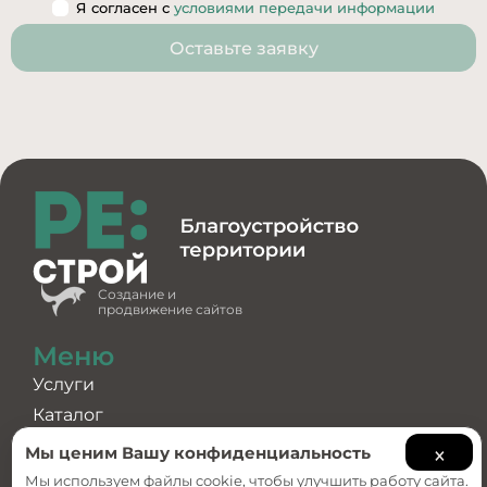
Я согласен с
условиями передачи информации
Оставьте заявку
Создание и
продвижение сайтов
Меню
Услуги
Каталог
×
О компании
Мы ценим Вашу конфиденциальность
Примеры работ
Мы используем файлы cookie, чтобы улучшить работу сайта.