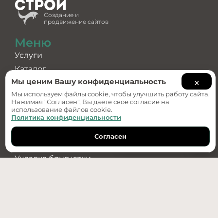
Создание и
продвижение сайтов
Меню
Услуги
Каталог
×
Мы ценим Вашу конфиденциальность
О компании
Мы используем файлы cookie, чтобы улучшить работу сайта.
Примеры работ
Нажимая "Согласен", Вы даете свое согласие на
использование файлов cookie.
Услуги
Политика конфиденциальности
Ландшафтный дизайн
Согласен
Обратный звонок
Дизайн-проект
Укладка брусчатки
Озеленение
Водоотведение
Установка бордюров