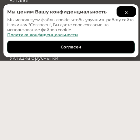
Каталог
О компании
×
Мы ценим Вашу конфиденциальность
Примеры работ
Мы используем файлы cookie, чтобы улучшить работу сайта.
Нажимая "Согласен", Вы даете свое согласие на
использование файлов cookie.
Услуги
Политика конфиденциальности
Ландшафтный дизайн
Согласен
Дизайн-проект
Обратный звонок
Укладка брусчатки
Озеленение
Водоотведение
Установка бордюров
+7(950)487-89-70
г. Тюмень, ул. Республики 256 к. 2 стр. 3
info@re-stroy.com