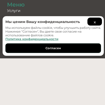
Меню
Услуги
Каталог
×
Мы ценим Вашу конфиденциальность
О компании
Мы используем файлы cookie, чтобы улучшить работу сайта.
Примеры работ
Нажимая "Согласен", Вы даете свое согласие на
использование файлов cookie.
Политика конфиденциальности
Услуги
Ландшафтный дизайн
Согласен
Обратный звонок
Дизайн-проект
Укладка брусчатки
Озеленение
Водоотведение
Установка бордюров
+7(950)487-89-70
г. Тюмень, ул. Республики 256 к. 2 стр. 3