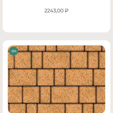
2243,00
₽