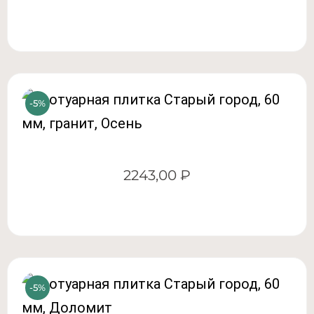
2243,00
₽