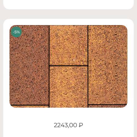
2243,00
₽