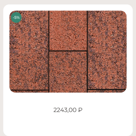
2243,00
₽