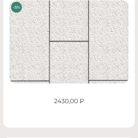
2430,00
₽