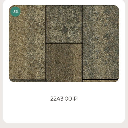
2243,00
₽