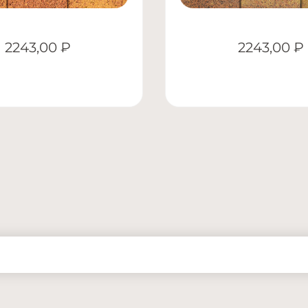
2243,00
₽
2243,00
₽