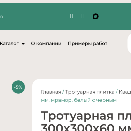
om
Каталог
О компании
Примеры работ
Главная
/
Тротуарная плитка
/
Квад
мм, мрамор, белый с черным
Тротуарная п
300х300х60 м