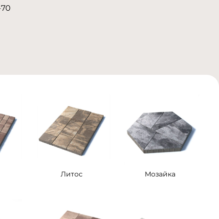
-70
Литос
Мозайка